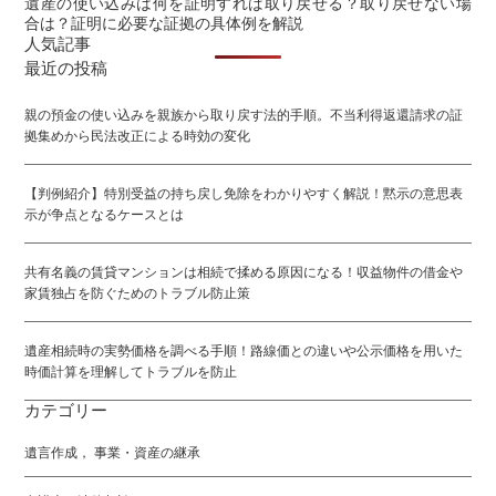
遺産の使い込みは何を証明すれば取り戻せる？取り戻せない場
合は？証明に必要な証拠の具体例を解説
人気記事
最近の投稿
親の預金の使い込みを親族から取り戻す法的手順。不当利得返還請求の証
拠集めから民法改正による時効の変化
【判例紹介】特別受益の持ち戻し免除をわかりやすく解説！黙示の意思表
示が争点となるケースとは
共有名義の賃貸マンションは相続で揉める原因になる！収益物件の借金や
家賃独占を防ぐためのトラブル防止策
遺産相続時の実勢価格を調べる手順！路線価との違いや公示価格を用いた
時価計算を理解してトラブルを防止
カテゴリー
遺言作成， 事業・資産の継承