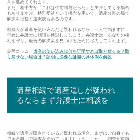
きを進めてくれます。
また、相手方が「これは生前贈与だった」と主張してくる場合
もありますが、特別受益という概念を用いて、遺産分割の場で
解決を目指す選択肢もあるのです。
相続人が遺産を使い込んだと疑われるなら、一人で悩まずに、
早めに弁護士に相談を検討しましょう。弁護士は、あなたの権
利を守り、最善の解決策を見つけるために尽力してくれます。
参照コラム：
遺産の使い込みは何を証明すれば取り戻せる？取
り戻せない場合は？証明に必要な証拠の具体例を解説
遺産相続で遺産隠しが疑われ
るならまず弁護士に相談を
相続で遺産が隠されていると疑われる場合、まずはご自身でも
できる範囲で調査を進めていきましょう。しかし、調査が複雑