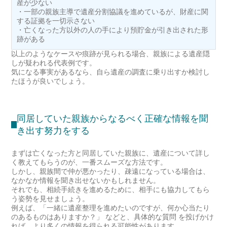
産が少ない
・一部の親族主導で遺産分割協議を進めているが、財産に関
する証拠を一切示さない
・亡くなった方以外の人の手により預貯金が引き出された形
跡がある
以上のようなケースや痕跡が見られる場合、親族による遺産隠
しが疑われる代表例です。
気になる事実があるなら、自ら遺産の調査に乗り出すか検討し
たほうが良いでしょう。
同居していた親族からなるべく正確な情報を聞
き出す努力をする
まずは亡くなった方と同居していた親族に、遺産について詳し
く教えてもらうのが、一番スムーズな方法です。
しかし、親族間で仲が悪かったり、疎遠になっている場合は、
なかなか情報を聞き出せないかもしれません。
それでも、相続手続きを進めるために、相手にも協力してもら
う姿勢を見せましょう。
例えば、「一緒に遺産整理を進めたいのですが、何か心当たり
のあるものはありますか？」 などと、具体的な質問 を投げかけ
れば、より多くの情報を得られる可能性があります。