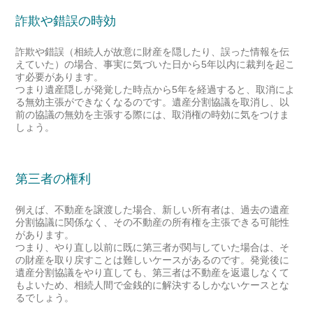
詐欺や錯誤の時効
詐欺や錯誤（相続人が故意に財産を隠したり、誤った情報を伝
えていた）の場合、事実に気づいた日から5年以内に裁判を起こ
す必要があります。
つまり遺産隠しが発覚した時点から5年を経過すると、取消によ
る無効主張ができなくなるのです。遺産分割協議を取消し、以
前の協議の無効を主張する際には、取消権の時効に気をつけま
しょう。
第三者の権利
例えば、不動産を譲渡した場合、新しい所有者は、過去の遺産
分割協議に関係なく、その不動産の所有権を主張できる可能性
があります。
つまり、やり直し以前に既に第三者が関与していた場合は、そ
の財産を取り戻すことは難しいケースがあるのです。発覚後に
遺産分割協議をやり直しても、第三者は不動産を返還しなくて
もよいため、相続人間で金銭的に解決するしかないケースとな
るでしょう。